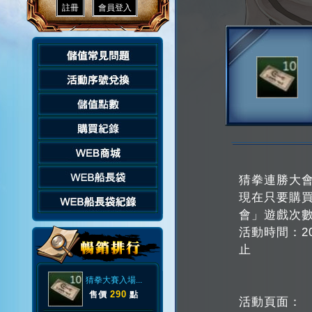
猜拳連勝大
現在只要購
會」遊戲次
活動時間：202
止
猜拳大賽入場...
290
售價
點
活動頁面：