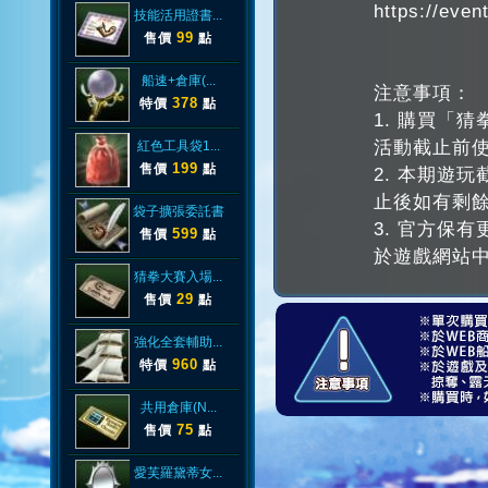
https://eve
技能活用證書...
99
售價
點
船速+倉庫(...
注意事項：
378
特價
點
1. 購買「
活動截止前
紅色工具袋1...
199
售價
點
2. 本期遊玩截
止後如有剩
袋子擴張委託書
3. 官方保
599
售價
點
於遊戲網站
猜拳大賽入場...
29
售價
點
強化全套輔助...
960
特價
點
共用倉庫(N...
75
售價
點
愛芙羅黛蒂女...